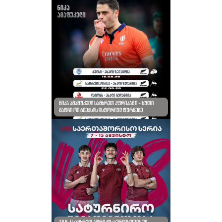
ნიკა ამაშუკელი სამხრეთ აფრიკაში - ხუთი
მატჩი ოლ ბლექსის ისტორიულ ტურნეზე