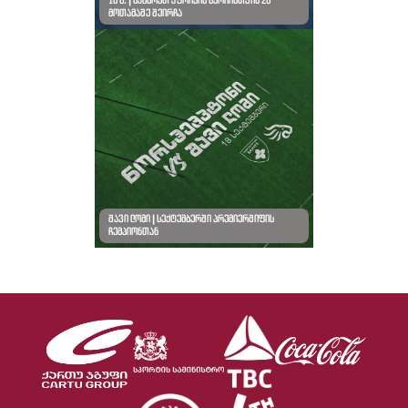
18 წ. | სამხრეთ აფრიკის სერიისთვის 26
მოთამაშე შეირჩა
შავი ლომი | სექტემბერში პრემიერშიფის
ჩემპიონთან